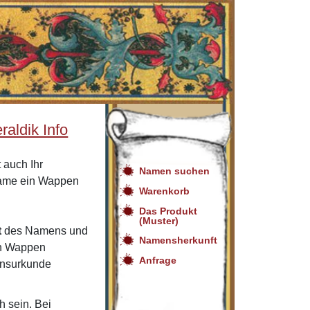
aldik Info
 auch Ihr
Namen suchen
name ein Wappen
Warenkorb
Das Produkt
(Muster)
t
des Namens und
Namensherkunft
in Wappen
Anfrage
mensurkunde
ch sein. Bei