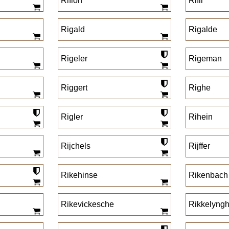
Rifion
Rifli
Rigald
Rigalde
Rigeler
Rigeman
Riggert
Righe
Rigler
Rihein
Rijchels
Rijffer
Rikehinse
Rikenbach
Rikevickesche
Rikkelyng