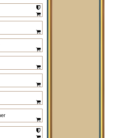
r
n
her