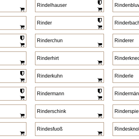
Rindelhauser
Rindenblu
Rinder
Rinderbac
Rinderchun
Rinderer
Rinderhirt
Rinderkne
Rinderkuhn
Rinderle
Rindermann
Rindermän
Rinderschink
Rinderspi
Rindesfuoß
Rindeskno