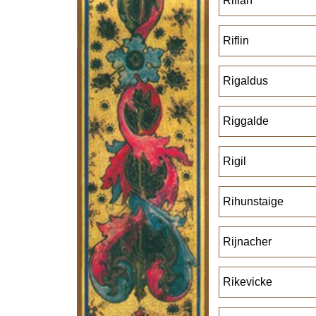
Rifian
Riflin
Rigaldus
Riggalde
Rigil
Rihunstaige
Rijnacher
Rikevicke