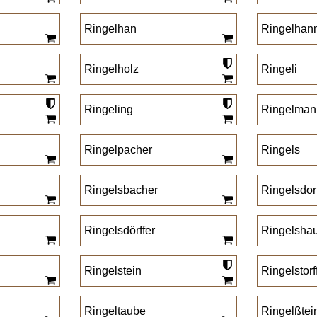
Ringelhan
Ringelhan
Ringelholz
Ringeli
Ringeling
Ringelman
Ringelpacher
Ringels
Ringelsbacher
Ringelsdor
Ringelsdörffer
Ringelsha
Ringelstein
Ringelstorf
Ringeltaube
Ringelßtei