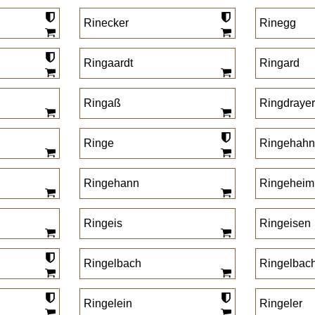
Rinecker
Rinegg
Ringaardt
Ringard
Ringaß
Ringdraye
Ringe
Ringehah
Ringehann
Ringeheim
Ringeis
Ringeisen
Ringelbach
Ringelbac
Ringelein
Ringeler