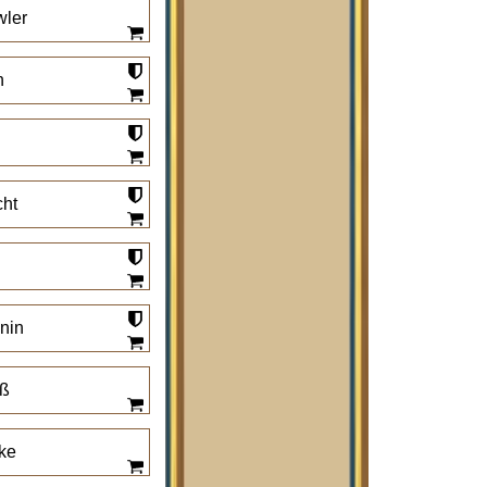
wler
h
cht
nin
eß
ke