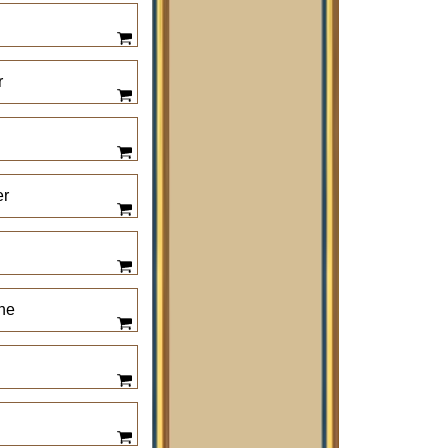
h
r
er
he