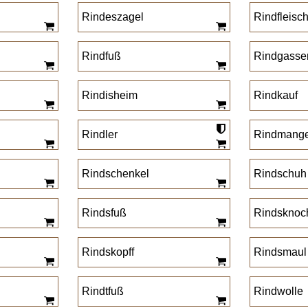
Rindeszagel
Rindfleisc
Rindfuß
Rindgasse
Rindisheim
Rindkauf
Rindler
Rindmang
Rindschenkel
Rindschuh
Rindsfuß
Rindsknoc
Rindskopff
Rindsmaul
Rindtfuß
Rindwolle