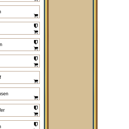
n
n
f
usen
fer
n