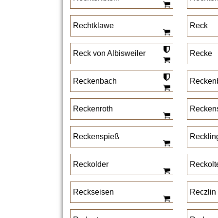
Rechtklawe
Reck
Reck von Albisweiler
Recke
Reckenbach
Recken
Reckenroth
Reckens
Reckenspieß
Recklin
Reckolder
Reckolt
Reckseisen
Reczlin