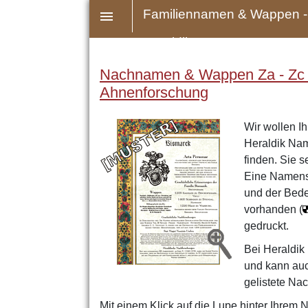
Familiennamen & Wappen -
Heraldik
Nachnamen & Wappen Za - Zc - H
Ahnenforschung
Wir wollen Ih
Heraldik Nam
finden. Sie 
Eine Namensu
und der Bede
vorhanden (
gedruckt.
Bei Heraldik
und kann auc
gelistete Na
Mit einem Klick auf die Lupe hinter Ihrem 