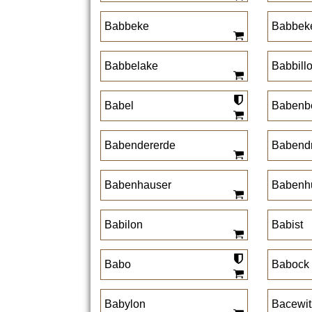
Babbeke
Babbek
Babbelake
Babbill
Babel
Babenb
Babendererde
Babendr
Babenhauser
Babenh
Babilon
Babist
Babo
Babock
Babylon
Bacewit