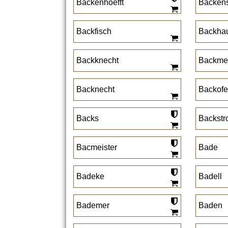
Backenhoefft
Backen
Backfisch
Backha
Backknecht
Backmei
Backnecht
Backof
Backs
Backstr
Bacmeister
Bade
Badeke
Badell
Bademer
Baden