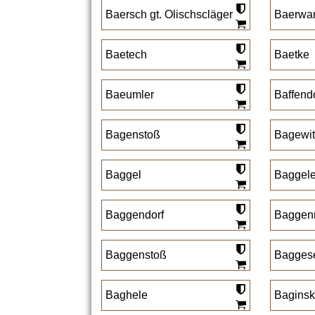
Baersch gt. Olischscläger
Baerwar
Baetech
Baetke
Baeumler
Baffend
Bagenstoß
Bagewit
Baggel
Baggel
Baggendorf
Baggenr
Baggenstoß
Bagges
Baghele
Baginsk