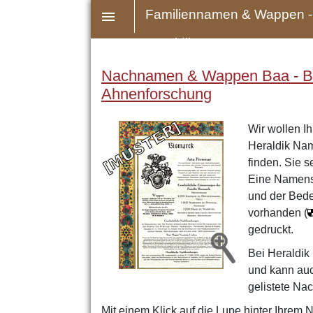
Familiennamen & Wappen -
Heraldik
Nachnamen & Wappen Baa - Bak 
Ahnenforschung
Wir wollen Ih
Heraldik Nam
finden. Sie 
Eine Namensu
und der Bede
vorhanden (
gedruckt.
Bei Heraldik
und kann auc
gelistete Na
Mit einem Klick auf die Lupe hinter Ihrem 