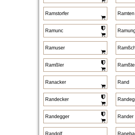
Ramstorfer
Ramten
Ramunc
Ramun
Ramuser
Ramßc
Ramßler
Ramßte
Ranacker
Rand
Randecker
Randeg
Randegger
Rander
Randolf
Raneba