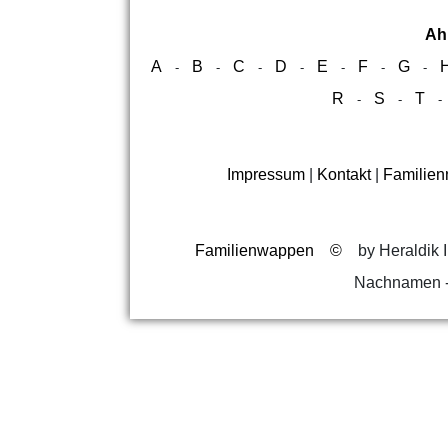
Ah
A
B
C
D
E
F
G
-
-
-
-
-
-
-
R
S
T
-
-
Impressum
|
Kontakt
|
Familie
Familienwappen
©
by Heraldik I
Nachnamen -