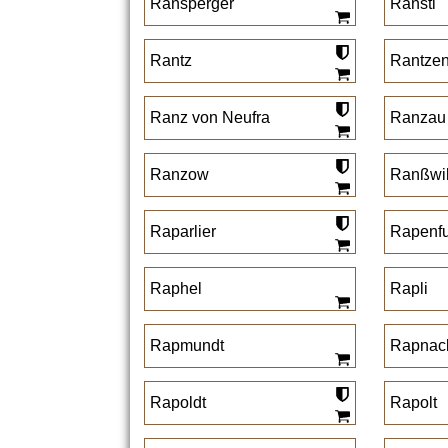
Ransperger
Ranstl
Rantz
Rantze
Ranz von Neufra
Ranzau
Ranzow
Ranßwil
Raparlier
Rapenf
Raphel
Rapli
Rapmundt
Rapnac
Rapoldt
Rapolt