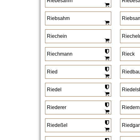
Riebesahm
Riebes
Riebsahm
Riebsa
Riechein
Rieche
Riechmann
Rieck
Ried
Riedba
Riedel
Riedels
Riederer
Riedern
Riedeßel
Riedga