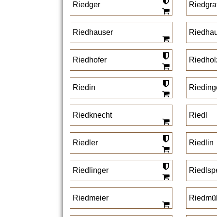
Riedger
Riedgra
Riedhauser
Riedha
Riedhofer
Riedhol
Riedin
Rieding
Riedknecht
Riedl
Riedler
Riedlin
Riedlinger
Riedlsp
Riedmeier
Riedmül