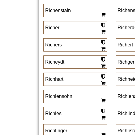
Richenstain
Richens
Richer
Richerd
Richers
Richert
Richeydt
Richger
Richhart
Richhei
Richlensohn
Richlen
Richles
Richlin
Richlinger
Richlisr