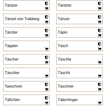
Täntzer
Täntzler
Tänzel von Trakberg
Tänzer
Tänzler
Täpin
Täppler
Täsch
Täscher
Täschle
Täschler
Täschli
Taeschner
Täschner
Täßchler
Tätechinger