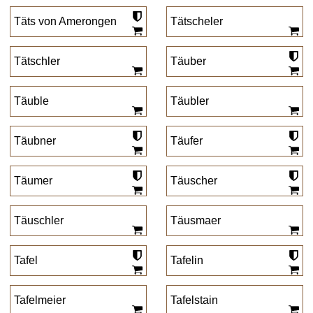
Täts von Amerongen
Tätscheler
Tätschler
Täuber
Täuble
Täubler
Täubner
Täufer
Täumer
Täuscher
Täuschler
Täusmaer
Tafel
Tafelin
Tafelmeier
Tafelstain