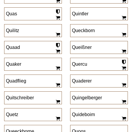
Quas
Quintler
Quilitz
Queckborn
Quaad
Queißner
Quaker
Quercu
Quadflieg
Quaderer
Quitschreiber
Quingelberger
Quetz
Quideboim
Queeckborne
Quoos