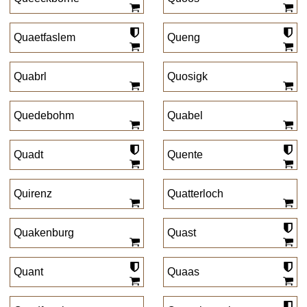
Quaetfaslem
Queng
Quabrl
Quosigk
Quedebohm
Quabel
Quadt
Quente
Quirenz
Quatterloch
Quakenburg
Quast
Quant
Quaas