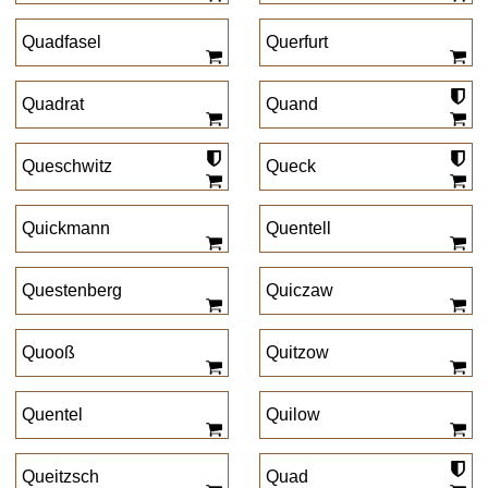
Quadfasel
Querfurt
Quadrat
Quand
Queschwitz
Queck
Quickmann
Quentell
Questenberg
Quiczaw
Quooß
Quitzow
Quentel
Quilow
Queitzsch
Quad