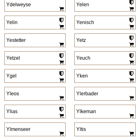
Ydelweyse
Yelen
Yelin
Yenisch
Yestetter
Yetz
Yetzel
Yeuch
Ygel
Yken
Yleos
Ylerbader
Ylias
Ylkeman
Ylmenseer
Yltis