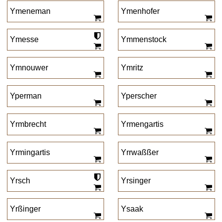
Ymeneman
Ymenhofer
Ymesse
Ymmenstock
Ymnouwer
Ymritz
Yperman
Yperscher
Yrmbrecht
Yrmengartis
Yrmingartis
Yrrwaßßer
Yrsch
Yrsinger
Yrßinger
Ysaak