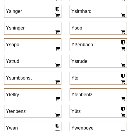
Ysinger
Ysirnhard
Ysninger
Ysop
Ysopo
Yßenbach
Ystrud
Ystrude
Ysumbsonst
Ytel
Ytelfry
Ytenbentz
Ytenbenz
Yütz
Ywan
Ywenboye