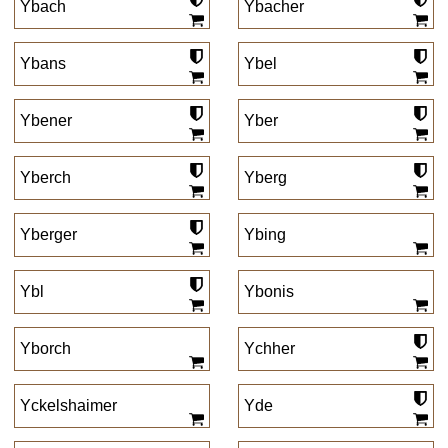
Ybach
Ybacher
Ybans
Ybel
Ybener
Yber
Yberch
Yberg
Yberger
Ybing
Ybl
Ybonis
Yborch
Ychher
Yckelshaimer
Yde