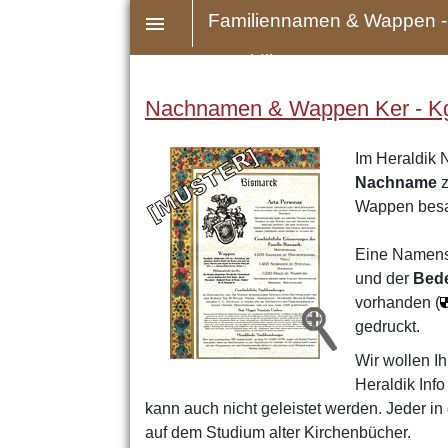
Familiennamen & Wappen -
Heraldik
Nachnamen & Wappen Ker - Kg -
Im Heraldik 
Nachname
z
Wappen bes
Eine Namens
und der
Bed
vorhanden (
gedruckt.
Wir wollen Ih
Heraldik Inf
kann auch nicht geleistet werden. Jeder i
auf dem Studium alter Kirchenbücher.