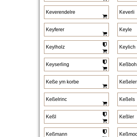
Keverendelre
Keverli
Keyferer
Keyle
Keylholz
Keylich
Keyserling
Keßboh
Keße ym korbe
Keßeler
Keßelrinc
Keßels
Keßl
Keßler
Keßmann
Keßmod