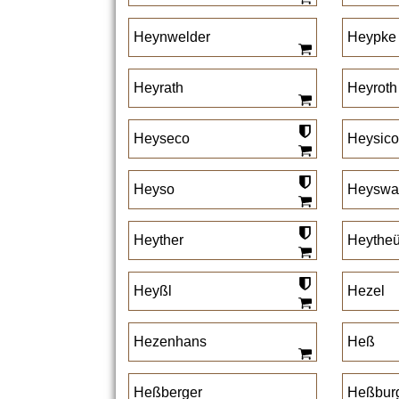
Heynwelder
Heypke
Heyrath
Heyroth
Heyseco
Heysico
Heyso
Heyswa
Heyther
Heytheü
Heyßl
Hezel
Hezenhans
Heß
Heßberger
Heßbur