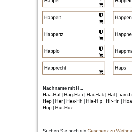
Happel
Happeli
Happelt
Happen
Happertz
Happhe
Happlo
Happma
Happrecht
Haps
Nachname mit H...
Haa-Haf
|
Hag-Hah
|
Hai-Hak
|
Hal
|
ham-h
Hep
|
Her
|
Hes-Hh
|
Hia-Hip
|
Hir-Hn
|
Hoa
Hup
|
Hur-Huz
Suchen Sie noch ein
Geschenk zu Weihna