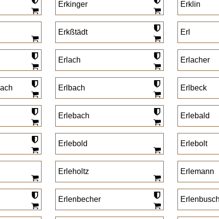
Erkinger
Erklin
Erkßtädt
Erl
Erlach
Erlacher
bach
Erlbach
Erlbeck
Erlebach
Erlebald
Erlebold
Erlebolt
Erleholtz
Erlemann
Erlenbecher
Erlenbusc