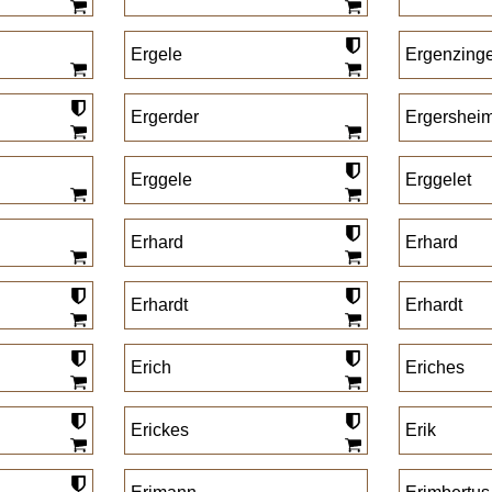
Ergele
Ergenzing
Ergerder
Ergershei
Erggele
Erggelet
Erhard
Erhard
Erhardt
Erhardt
Erich
Eriches
Erickes
Erik