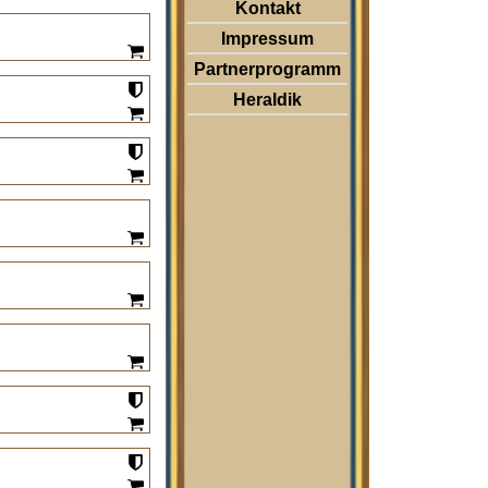
Kontakt
Impressum
Partnerprogramm
Heraldik
n