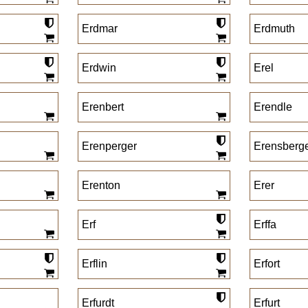
Erdmar
Erdmuth
Erdwin
Erel
Erenbert
Erendle
Erenperger
Erensberg
Erenton
Erer
Erf
Erffa
Erflin
Erfort
Erfurdt
Erfurt