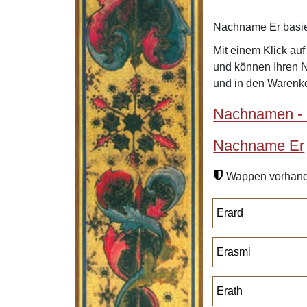
Nachname Er basier
Mit einem Klick au
und können Ihren 
und in den Warenko
Nachnamen - 
Nachname Er
Wappen vorhan
Erard
Erasmi
Erath