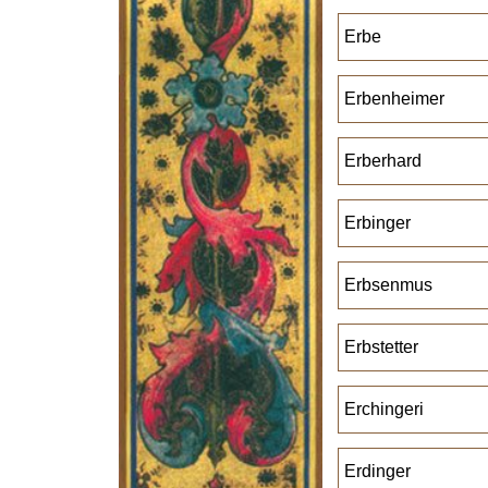
Erbe
Erbenheimer
Erberhard
Erbinger
Erbsenmus
Erbstetter
Erchingeri
Erdinger