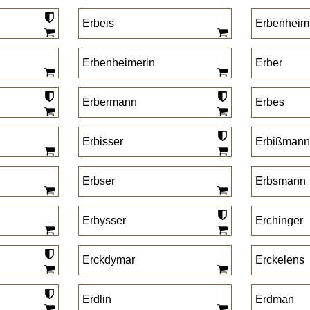
Erbeis
Erbenheim
Erbenheimerin
Erber
Erbermann
Erbes
Erbisser
Erbißman
Erbser
Erbsmann
Erbysser
Erchinger
Erckdymar
Erckelens
Erdlin
Erdman