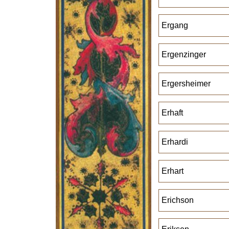
Ergang
Ergenzinger
Ergersheimer
Erhaft
Erhardi
Erhart
Erichson