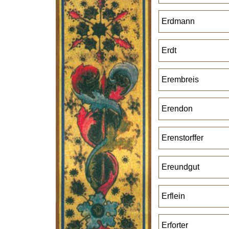
Erdmann
Erdt
Erembreis
Erendon
Erenstorffer
Ereundgut
Erflein
Erforter