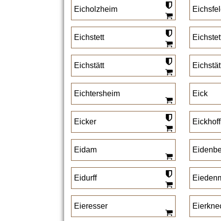
Eicholzheim
Eichsfe
Eichstett
Eichstet
Eichstätt
Eichstät
Eichtersheim
Eick
Eicker
Eickhoff
Eidam
Eidenb
Eidurff
Eieden
Eieresser
Eierkne