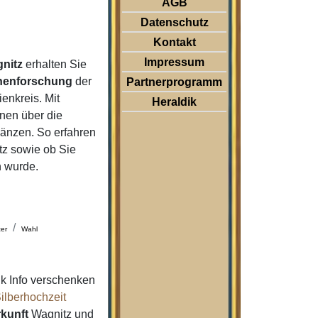
AGB
Datenschutz
Kontakt
Impressum
nitz
erhalten Sie
nenforschung
der
Partnerprogramm
enkreis. Mit
Heraldik
nen über die
änzen. So erfahren
z sowie ob Sie
n wurde.
er
Wahl
k Info verschenken
ilberhochzeit
kunft
Wagnitz und