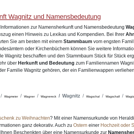
ft Wagnitz und Namensbedeutung
e Informationen zur Namensherkunft und Namensbedeutung
Wag
zug einen Hinweis zu Lexikas und Kompendien. Bei Ihrer
Ah
arten Sie am besten mit einem
Stammbaum
vom engsten Famili
desämtern oder Kirchenbüchern können Sie weitere Informatio
le Wagnitz beschaffen und den Stammbaum Stück für Stück erg
ehr über
Herkunft und Bedeutung
zum Familiennamen Wagnit
e der Familie Wagnitz gehören, der ein Familienwappen verliehe
Wagnitz
Wagmeier
Wagner
Wagnereck
Wagschal
Wagschall
Wagtz
schenk zu Weihnachten
? Mit einer Namensurkunde von Heraldi
formationen ganz dekorativ. Auch zu
Ostern
einer
Hochzeit oder S
on Ihnen Beschenkten über eine Namensurkunde zur
Namensher