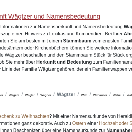
ft Wägtzer und Namensbedeutung
e Informationen zur Namensherkunft und Namensbedeutung
Wäg
zug einen Hinweis zu Lexikas und Kompendien. Bei Ihrer
Ah
arten Sie am besten mit einem
Stammbaum
vom engsten Famili
desämtern oder Kirchenbüchern können Sie weitere Informatio
ile Wägtzer beschaffen und den Stammbaum Stück für Stück er
 ob Sie mehr über
Herkunft und Bedeutung
zum Familienname
er Linie der Familie Wägtzer gehören, der ein Familienwappen v
Wägtzer
er
Wägers
Wägler
Wägner
Wäh
Wähauser
Wähe
Wäh
schenk zu Weihnachten
? Mit einer Namensurkunde von Heraldi
formationen ganz dekorativ. Auch zu
Ostern
einer
Hochzeit oder S
on Ihnen Beschenkten über eine Namensurkunde zur
Namensher