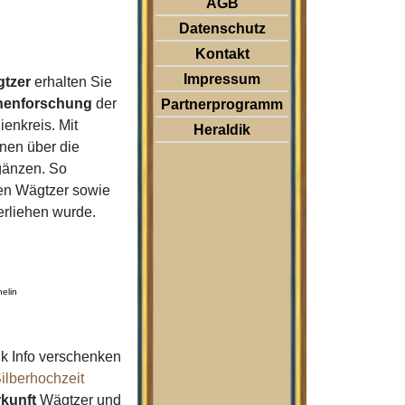
AGB
Datenschutz
Kontakt
Impressum
tzer
erhalten Sie
nenforschung
der
Partnerprogramm
enkreis. Mit
Heraldik
nen über die
gänzen. So
n Wägtzer sowie
erliehen wurde.
elin
k Info verschenken
ilberhochzeit
kunft
Wägtzer und