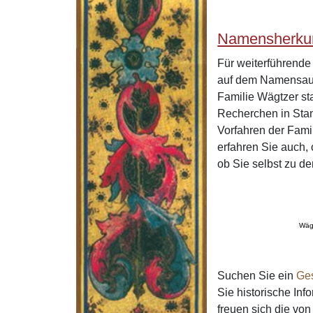
Namensherkun
Für weiterführend
auf dem Namensaus
Familie Wägtzer st
Recherchen in Stan
Vorfahren der Fam
erfahren Sie auch,
ob Sie selbst zu d
Wäg
Suchen Sie ein
Ge
Sie historische In
freuen sich die v