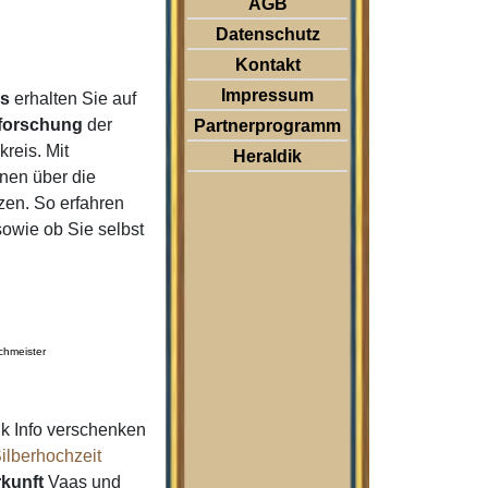
AGB
Datenschutz
Kontakt
Impressum
as
erhalten Sie auf
forschung
der
Partnerprogramm
reis. Mit
Heraldik
nen über die
zen. So erfahren
wie ob Sie selbst
chmeister
k Info verschenken
ilberhochzeit
kunft
Vaas und