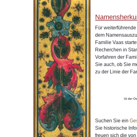
Namensherkun
Für weiterführend
dem Namensauszug 
Familie Vaas start
Recherchen in Stan
Vorfahren der Fam
Sie auch, ob Sie m
zu der Linie der F
Ut der O
Suchen Sie ein
Ge
Sie historische In
freuen sich die v