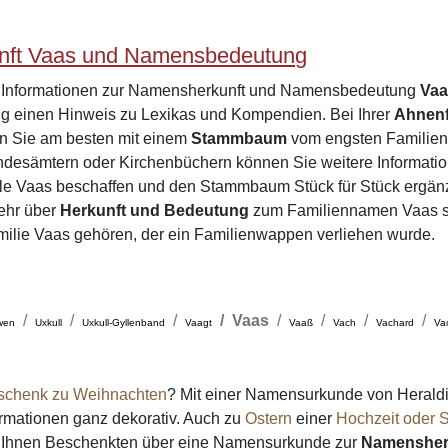
ft Vaas und Namensbedeutung
e Informationen zur Namensherkunft und Namensbedeutung
Va
einen Hinweis zu Lexikas und Kompendien. Bei Ihrer
Ahnen
en Sie am besten mit einem
Stammbaum
vom engsten Familienk
desämtern oder Kirchenbüchern können Sie weitere Informatio
ile Vaas beschaffen und den Stammbaum Stück für Stück ergän
ehr über
Herkunft und Bedeutung
zum Familiennamen Vaas so
amilie Vaas gehören, der ein Familienwappen verliehen wurde.
Vaas
wen
Uxkull
Uxkull-Gyllenband
Vaagt
Vaaß
Vach
Vachard
Va
schenk zu Weihnachten
? Mit einer Namensurkunde von Heraldi
formationen ganz dekorativ. Auch zu
Ostern
einer
Hochzeit oder S
on Ihnen Beschenkten über eine Namensurkunde zur
Namensher