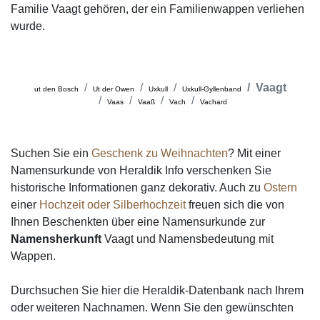
Familie Vaagt gehören, der ein Familienwappen verliehen
wurde.
Vaagt
ut den Bosch
Ut der Owen
Uxkull
Uxkull-Gyllenband
Vaas
Vaaß
Vach
Vachard
Suchen Sie ein
Geschenk zu Weihnachten
? Mit einer
Namensurkunde von Heraldik Info verschenken Sie
historische Informationen ganz dekorativ. Auch zu
Ostern
einer
Hochzeit oder Silberhochzeit
freuen sich die von
Ihnen Beschenkten über eine Namensurkunde zur
Namensherkunft
Vaagt und Namensbedeutung mit
Wappen.
Durchsuchen Sie hier die Heraldik-Datenbank nach Ihrem
oder weiteren Nachnamen. Wenn Sie den gewünschten