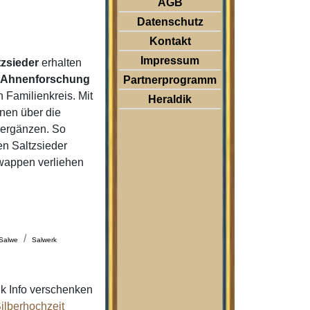
AGB
Datenschutz
Kontakt
Impressum
tzsieder
erhalten
r
Ahnenforschung
Partnerprogramm
Familienkreis. Mit
Heraldik
nen über die
 ergänzen. So
n Saltzsieder
nwappen verliehen
Salwe
Salwerk
k Info verschenken
ilberhochzeit