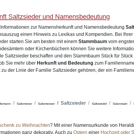
ft Saltzsieder und Namensbedeutung
e Informationen zur Namensherkunft und Namensbedeutung
Sal
sauszug einen Hinweis zu Lexikas und Kompendien. Bei Ihre
ieder starten Sie am besten mit einem
Stammbaum
vom engsten 
desämtern oder Kirchenbüchern können Sie weitere Informatio
le Saltzsieder beschaffen und den Stammbaum Stück für Stück
 ob Sie mehr über
Herkunft und Bedeutung
zum Familienname
t zu der Linie der Familie Saltzsieder gehören, der ein Familie
Saltzsieder
ltzmann
Saltzmeser
Saltzmesser
Saltzwedel
Salunstain
schenk zu Weihnachten
? Mit einer Namensurkunde von Heraldi
formationen ganz dekorativ. Auch zu
Ostern
einer
Hochzeit oder S