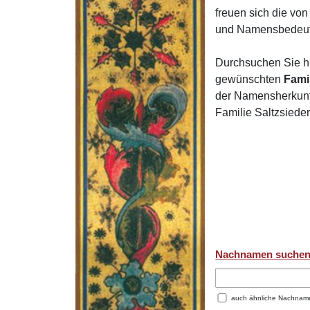
freuen sich die v
und Namensbedeut
Durchsuchen Sie h
gewünschten
Fami
der Namensherkunft
Familie Saltzsiede
Nachnamen suche
auch ähnliche Nachnam