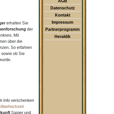
AGB
Datenschutz
Kontakt
Impressum
ger
erhalten Sie
nenforschung
der
Partnerprogramm
kreis. Mit
Heraldik
nen über die
nzen. So erfahren
 sowie ob Sie
 wurde.
k Info verschenken
ilberhochzeit
kunft
Saiger und