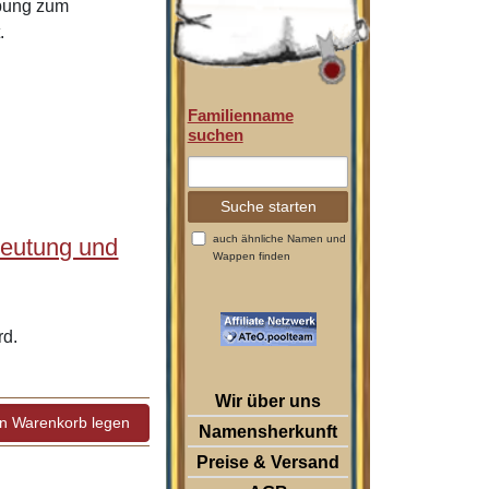
ibung zum
.
Familienname
suchen
auch ähnliche Namen und
deutung und
Wappen finden
rd.
Wir über uns
Namensherkunft
Preise & Versand