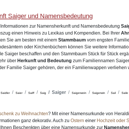
ft Saiger und Namensbedeutung
e Informationen zur Namensherkunft und Namensbedeutung
Sai
zug einen Hinweis zu Lexikas und Kompendien. Bei Ihrer
Ah
rten Sie am besten mit einem
Stammbaum
vom engsten Familien
desämtern oder Kirchenbüchern können Sie weitere Informatio
le Saiger beschaffen und den Stammbaum Stück für Stück ergä
ehr über
Herkunft und Bedeutung
zum Familiennamen Saiger
e der Familie Saiger gehören, der ein Familienwappen verliehen
Saiger
Saidler
Saier
Saiff
Saig
Saigerwein
Saigerwin
Sail
Saile
schenk zu Weihnachten
? Mit einer Namensurkunde von Heraldi
formationen ganz dekorativ. Auch zu
Ostern
einer
Hochzeit oder S
on Ihnen Beschenkten über eine Namensurkunde zur
Namensher