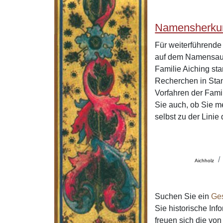
Namensherkun
Für weiterführend
auf dem Namensaus
Familie Aiching st
Recherchen in Stan
Vorfahren der Fami
Sie auch, ob Sie m
selbst zu der Lini
Aichholz
Suchen Sie ein
Ge
Sie historische In
freuen sich die v