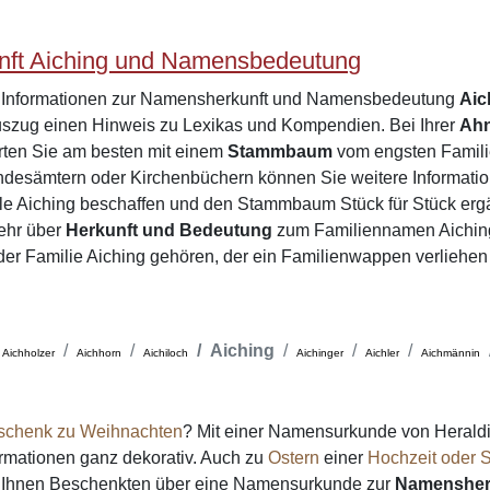
ft Aiching und Namensbedeutung
e Informationen zur Namensherkunft und Namensbedeutung
Aic
zug einen Hinweis zu Lexikas und Kompendien. Bei Ihrer
Ah
arten Sie am besten mit einem
Stammbaum
vom engsten Familie
desämtern oder Kirchenbüchern können Sie weitere Informatio
le Aiching beschaffen und den Stammbaum Stück für Stück erg
ehr über
Herkunft und Bedeutung
zum Familiennamen Aichin
e der Familie Aiching gehören, der ein Familienwappen verliehen
Aiching
Aichholzer
Aichhorn
Aichiloch
Aichinger
Aichler
Aichmännin
schenk zu Weihnachten
? Mit einer Namensurkunde von Heraldi
formationen ganz dekorativ. Auch zu
Ostern
einer
Hochzeit oder S
on Ihnen Beschenkten über eine Namensurkunde zur
Namensher