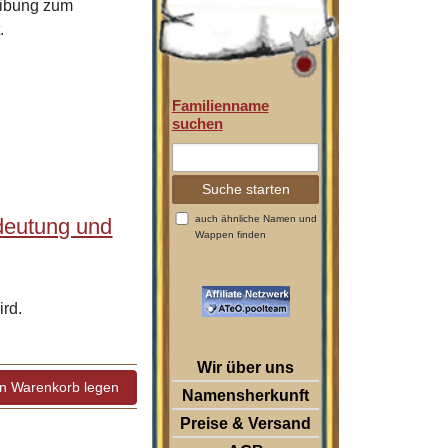
eibung zum
.
Familienname
suchen
auch ähnliche Namen und
deutung und
Wappen finden
rd.
Wir über uns
Namensherkunft
Preise & Versand