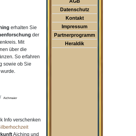
AGB
Datenschutz
Kontakt
Impressum
hing
erhalten Sie
nenforschung
der
Partnerprogramm
nkreis. Mit
Heraldik
nen über die
änzen. So erfahren
g sowie ob Sie
 wurde.
Aichmaier
k Info verschenken
ilberhochzeit
kunft
Aiching und