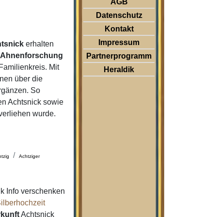
AGB
Datenschutz
Kontakt
Impressum
tsnick
erhalten
r
Ahnenforschung
Partnerprogramm
amilienkreis. Mit
Heraldik
nen über die
rgänzen. So
n Achtsnick sowie
verliehen wurde.
htzig
Achtziger
k Info verschenken
ilberhochzeit
kunft
Achtsnick