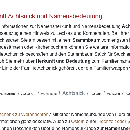
ft Achtsnick und Namensbedeutung
e Informationen zur Namensherkunft und Namensbedeutung
Ach
sauszug einen Hinweis zu Lexikas und Kompendien. Bei Ihre
ick starten Sie am besten mit einem
Stammbaum
vom engsten F
desämtern oder Kirchenbüchern können Sie weitere Informatio
le Achtsnick beschaffen und den Stammbaum Stück für Stück e
 ob Sie mehr über
Herkunft und Bedeutung
zum Familienname
er Linie der Familie Achtsnick gehören, der ein Familienwappen 
Achtsnick
Achtschilling
Achtsnicht
Achtsnichts
Achtsnit
Achtzehn
Ac
schenk zu Weihnachten
? Mit einer Namensurkunde von Heraldi
formationen ganz dekorativ. Auch zu
Ostern
einer
Hochzeit oder S
on Ihnen Beschenkten über eine Namensurkunde zur
Namensher