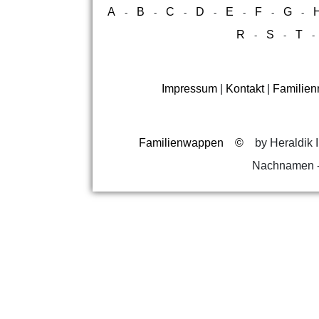
A
B
C
D
E
F
G
-
-
-
-
-
-
-
R
S
T
-
-
Impressum
|
Kontakt
|
Familie
Familienwappen
©
by Heraldik I
Nachnamen -