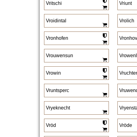
Vritschi
Vriunt
Vroidintal
Vrolich
Vronhofen
Vronho
Vrouwensun
Vrowenl
Vrowin
Vruchte
Vruntsperc
Vruwen
Vryeknecht
Vryenst
Vröd
Vröde