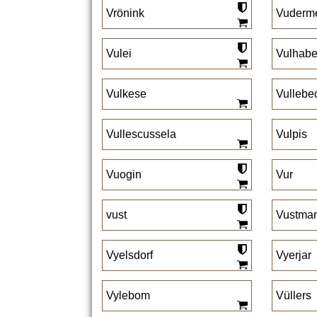
Vrönink
Vuderm
Vulei
Vulhabe
Vulkese
Vullebe
Vullescussela
Vulpis
Vuogin
Vur
vust
Vustma
Vyelsdorf
Vyerjar
Vylebom
Vüllers