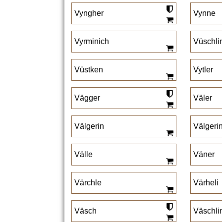
Vyngher
Vynne
Vyrminich
Vüschli
Vüstken
Vytler
Vägger
Väler
Välgerin
Välgeri
Välle
Väner
Värchle
Värheli
Väsch
Väschli