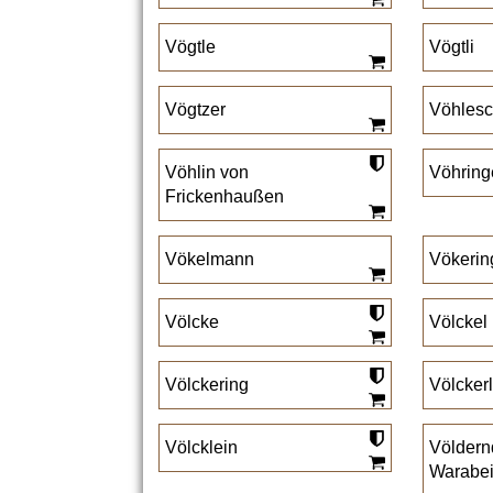
Vögtle
Vögtli
Vögtzer
Vöhles
Vöhlin von
Vöhring
Frickenhaußen
Vökelmann
Vökerin
Völcke
Völckel
Völckering
Völcker
Völcklein
Völdern
Warabe