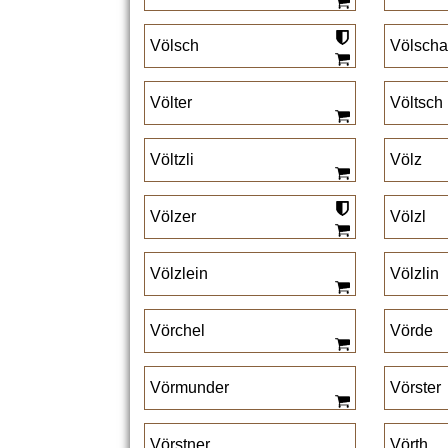
Völsch
Völsch
Völter
Völtsch
Völtzli
Völz
Völzer
Völzl
Völzlein
Völzlin
Vörchel
Vörde
Vörmunder
Vörster
Vörstner
Vörth