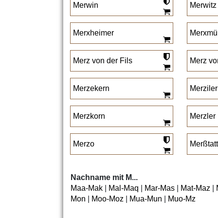
Merwin
Merwitz
Merxheimer
Merxmül
Merz von der Fils
Merz von
Merzekern
Merziler
Merzkorn
Merzler
Merzo
Merßtatt
Nachname mit M...
Maa-Mak
|
Mal-Maq
|
Mar-Mas
|
Mat-Maz
|
Mon
|
Moo-Moz
|
Mua-Mun
|
Muo-Mz