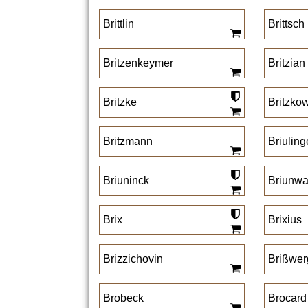
Brittlin
Brittsch
Britzenkeymer
Britzian
Britzke
Britzko
Britzmann
Briulin
Briuninck
Briunwa
Brix
Brixius
Brizzichovin
Brißwer
Brobeck
Brocard