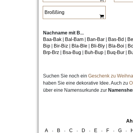
Broßßing
Nachname mit B...
Baa-Bak
|
Bal-Bam
|
Ban-Bar
|
Bas-Bd
|
Be
Bip
|
Bir-Biz
|
Bla-Ble
|
Bli-Bly
|
Bla-Boi
|
Bo
Brp-Brz
|
Bsa-Bug
|
Buh-Bup
|
Buq-Bur
|
B
Suchen Sie noch ein
Geschenk zu Weihna
haben Sie eine dekorative Idee. Auch zu
O
über eine Namensurkunde zur
Namensher
Ah
A
B
C
D
E
F
G
-
-
-
-
-
-
-