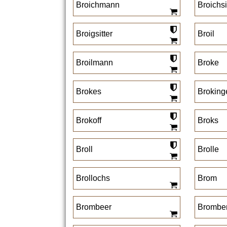
Broichmann
Broichsi
Broigsitter
Broil
Broilmann
Broke
Brokes
Broking
Brokoff
Broks
Broll
Brolle
Brollochs
Brom
Brombeer
Brombe