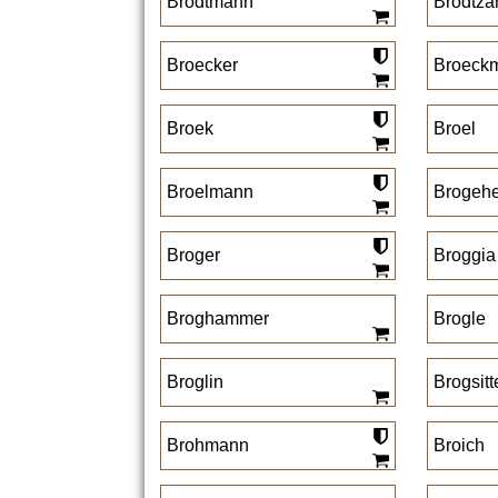
Brodtmann
Brodtza
Broecker
Broeck
Broek
Broel
Broelmann
Brogehe
Broger
Broggia
Broghammer
Brogle
Broglin
Brogsitt
Brohmann
Broich