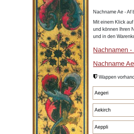
Nachname Ae - Af b
Mit einem Klick au
und können Ihren 
und in den Warenko
Nachnamen - 
Nachname Ae 
Wappen vorhan
Aegeri
Aekirch
Aeppli