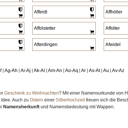
Afferdt
Affhöller
Affolstetter
Affolter
Afterdingen
Afwidel
f
|
Ag-Ah
|
Ai-Aj
|
Ak-Al
|
Am-An
|
Ao-Aq
|
Ar
|
As-At
|
Au
|
Av-Az
in
Geschenk zu Weihnachten
? Mit einer Namensurkunde von He
e Idee. Auch zu
Ostern
einer
Silberhochzeit
freuen sich die Besc
ur
Namensherkunft
und Namensbedeutung mit Wappen.