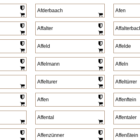
Afderbaach
Afen
Affalter
Affalterbac
Affeld
Affelde
Affelmann
Affeln
Affelturer
Affeltürrer
Affen
Affenftein
Affental
Affentaler
Affenzünner
Affenßtein