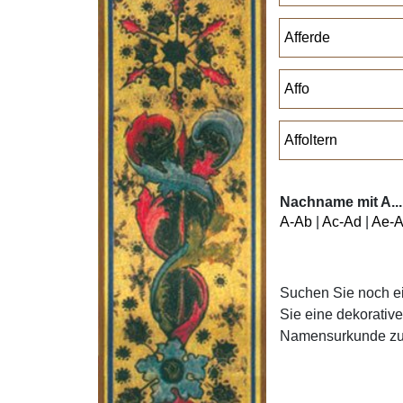
Afferde
Affo
Affoltern
Nachname mit A...
A-Ab
|
Ac-Ad
|
Ae-A
Suchen Sie noch e
Sie eine dekorativ
Namensurkunde z