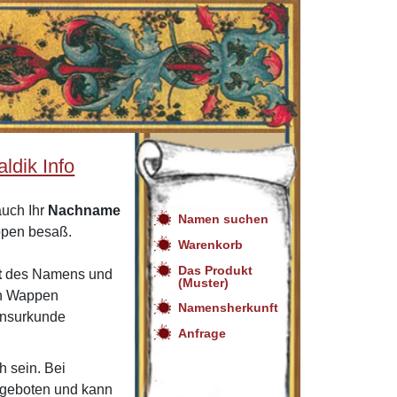
ldik Info
auch Ihr
Nachname
Namen suchen
ppen besaß.
Warenkorb
Das Produkt
t
des Namens und
(Muster)
in Wappen
Namensherkunft
mensurkunde
Anfrage
ch sein. Bei
ngeboten und kann