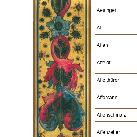
Aettinger
Aff
Affan
Affeldt
Affelthürer
Affemann
Affenschmalz
Affenzeller