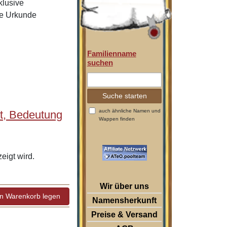
klusive
ie Urkunde
Familienname
suchen
auch ähnliche Namen und
t, Bedeutung
Wappen finden
igt wird.
Wir über uns
Namensherkunft
Preise & Versand