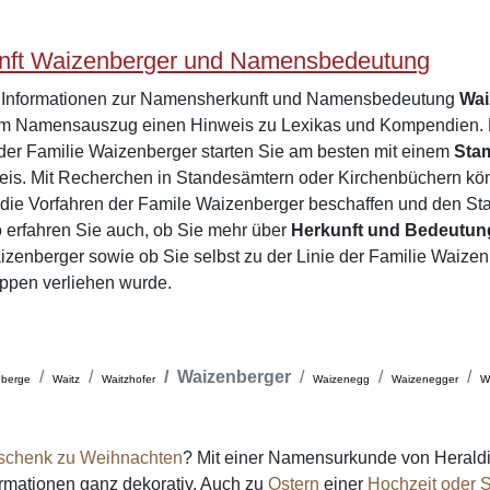
ft Waizenberger und Namensbedeutung
e Informationen zur Namensherkunft und Namensbedeutung
Wai
dem Namensauszug einen Hinweis zu Lexikas und Kompendien. B
der Familie Waizenberger starten Sie am besten mit einem
Sta
eis. Mit Recherchen in Standesämtern oder Kirchenbüchern kö
 die Vorfahren der Famile Waizenberger beschaffen und den S
 erfahren Sie auch, ob Sie mehr über
Herkunft und Bedeutun
enberger sowie ob Sie selbst zu der Linie der Familie Waizen
ppen verliehen wurde.
Waizenberger
nberge
Waitz
Waitzhofer
Waizenegg
Waizenegger
W
schenk zu Weihnachten
? Mit einer Namensurkunde von Heraldi
formationen ganz dekorativ. Auch zu
Ostern
einer
Hochzeit oder S