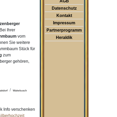
AGB
Datenschutz
Kontakt
Impressum
zenberger
ei Ihrer
Partnerprogramm
mmbaum
vom
Heraldik
nnen Sie weitere
tammbaum Stück für
g
zum
berger gehören,
akdorf
Wakebusch
k Info verschenken
ilberhochzeit