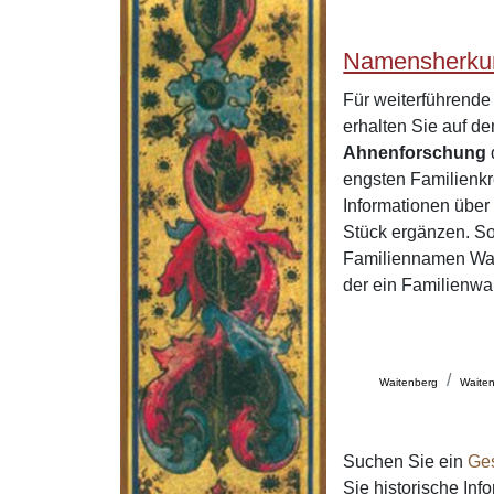
Namensherkun
Für weiterführend
erhalten Sie auf 
Ahnenforschung
engsten Familienkr
Informationen über
Stück ergänzen. So
Familiennamen Waiz
der ein Familienwa
Waitenberg
Waite
Suchen Sie ein
Ge
Sie historische In