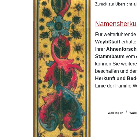
Zurück zur Übersicht al
Namensherkun
Für weiterführend
Weybßtadt
erhalt
Ihrer
Ahnenforsc
Stammbaum
vom e
können Sie weitere
beschaffen und den
Herkunft und Be
Linie der Familie 
Waiblingen
Waibl