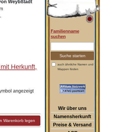
von Weybßtadt
um
.
Familienname
suchen
auch ähnliche Namen und
it Herkunft,
Wappen finden
ymbol angezeigt
Wir über uns
Namensherkunft
Preise & Versand