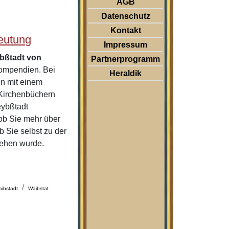
AGB
Datenschutz
Kontakt
eutung
Impressum
bßtadt von
Partnerprogramm
ompendien. Bei
Heraldik
en mit einem
 Kirchenbüchern
eybßtadt
ob Sie mehr über
Sie selbst zu der
iehen wurde.
ibstadt
Waibstat