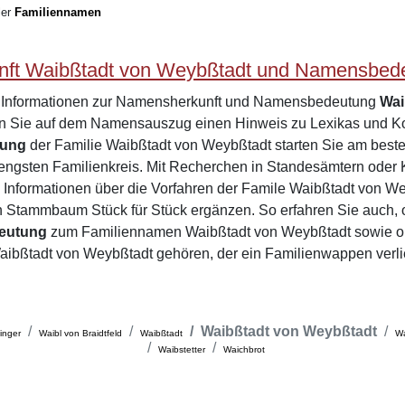
ler
Familiennamen
ft Waibßtadt von Weybßtadt und Namensbed
e Informationen zur Namensherkunft und Namensbedeutung
Wai
en Sie auf dem Namensauszug einen Hinweis zu Lexikas und K
hung
der Familie Waibßtadt von Weybßtadt starten Sie am best
ngsten Familienkreis. Mit Recherchen in Standesämtern oder
 Informationen über die Vorfahren der Famile Waibßtadt von W
 Stammbaum Stück für Stück ergänzen. So erfahren Sie auch, 
deutung
zum Familiennamen Waibßtadt von Weybßtadt sowie ob 
Waibßtadt von Weybßtadt gehören, der ein Familienwappen verl
Waibßtadt von Weybßtadt
inger
Waibl von Braidtfeld
Waibßtadt
Wa
Waibstetter
Waichbrot