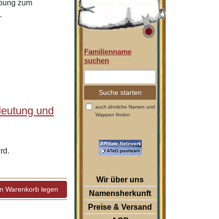
ibung zum
.
Familienname
suchen
auch ähnliche Namen und
deutung und
Wappen finden
rd.
Wir über uns
Namensherkunft
Preise & Versand