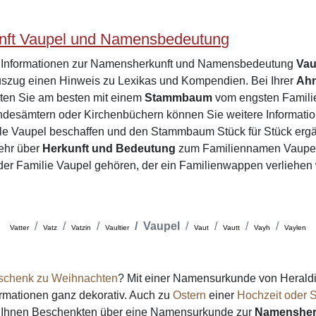
ft Vaupel und Namensbedeutung
e Informationen zur Namensherkunft und Namensbedeutung
Vau
zug einen Hinweis zu Lexikas und Kompendien. Bei Ihrer
Ah
rten Sie am besten mit einem
Stammbaum
vom engsten Familie
desämtern oder Kirchenbüchern können Sie weitere Informatio
le Vaupel beschaffen und den Stammbaum Stück für Stück ergä
ehr über
Herkunft und Bedeutung
zum Familiennamen Vaupel
e der Familie Vaupel gehören, der ein Familienwappen verliehen
Vaupel
Vatter
Vatz
Vatzin
Vaultier
Vaut
Vautt
Vayh
Vaylen
schenk zu Weihnachten
? Mit einer Namensurkunde von Heraldi
formationen ganz dekorativ. Auch zu
Ostern
einer
Hochzeit oder S
on Ihnen Beschenkten über eine Namensurkunde zur
Namensher