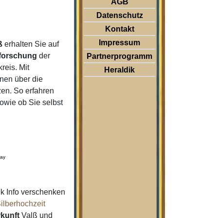
AGB
Datenschutz
Kontakt
Impressum
ß
erhalten Sie auf
forschung
der
Partnerprogramm
reis. Mit
Heraldik
nen über die
en. So erfahren
wie ob Sie selbst
ray
k Info verschenken
ilberhochzeit
kunft
Valß und