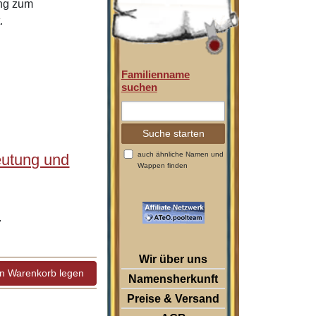
ung zum
.
Familienname
suchen
auch ähnliche Namen und
eutung und
Wappen finden
.
Wir über uns
Namensherkunft
Preise & Versand