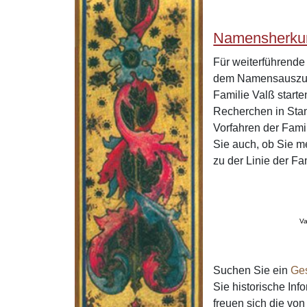
Namensherkun
Für weiterführend
dem Namensauszug 
Familie Valß start
Recherchen in Stan
Vorfahren der Fami
Sie auch, ob Sie m
zu der Linie der F
Va
Suchen Sie ein
Ge
Sie historische In
freuen sich die v