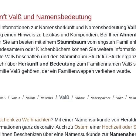
ft Valß und Namensbedeutung
e Informationen zur Namensherkunft und Namensbedeutung
Val
einen Hinweis zu Lexikas und Kompendien. Bei Ihrer
Ahnen
en Sie am besten mit einem
Stammbaum
vom engsten Familienk
desämtern oder Kirchenbüchern können Sie weitere Informatio
le Valß beschaffen und den Stammbaum Stück für Stück ergänz
ehr über
Herkunft und Bedeutung
zum Familiennamen Valß so
amilie Valß gehören, der ein Familienwappen verliehen wurde.
Valß
lroß
Valrus
Valruß
Valscheli
Valtare
Valterspacher
Valtz
Valu
schenk zu Weihnachten
? Mit einer Namensurkunde von Heraldi
formationen ganz dekorativ. Auch zu
Ostern
einer
Hochzeit oder S
on Ihnen Beschenkten über eine Namensurkunde zur
Namensher