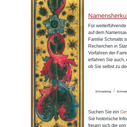
Namensherkun
Für weiterführend
auf dem Namensaus
Familie Schmalts s
Recherchen in Stan
Vorfahren der Fam
erfahren Sie auch,
ob Sie selbst zu d
Schmalsteig
Schmals
Suchen Sie ein
Ge
Sie historische In
freuen sich die v