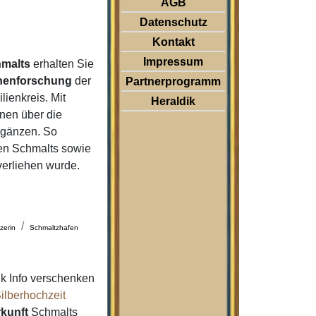
AGB
Datenschutz
Kontakt
Impressum
malts
erhalten Sie
nenforschung
der
Partnerprogramm
ienkreis. Mit
Heraldik
nen über die
rgänzen. So
n Schmalts sowie
verliehen wurde.
zerin
Schmaltzhafen
k Info verschenken
ilberhochzeit
kunft
Schmalts