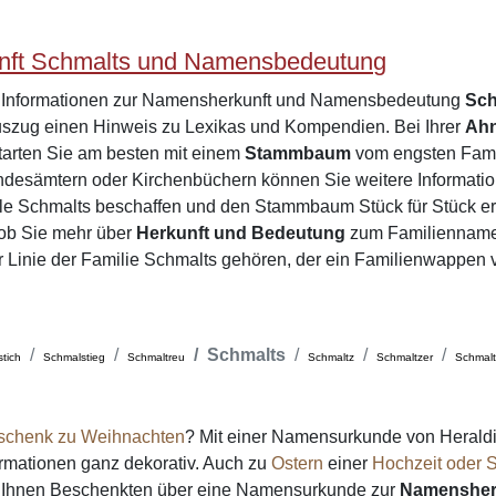
ft Schmalts und Namensbedeutung
e Informationen zur Namensherkunft und Namensbedeutung
Sch
zug einen Hinweis zu Lexikas und Kompendien. Bei Ihrer
Ah
tarten Sie am besten mit einem
Stammbaum
vom engsten Famil
desämtern oder Kirchenbüchern können Sie weitere Informatio
ile Schmalts beschaffen und den Stammbaum Stück für Stück e
 ob Sie mehr über
Herkunft und Bedeutung
zum Familienname
er Linie der Familie Schmalts gehören, der ein Familienwappen 
Schmalts
tich
Schmalstieg
Schmaltreu
Schmaltz
Schmaltzer
Schmalt
schenk zu Weihnachten
? Mit einer Namensurkunde von Heraldi
formationen ganz dekorativ. Auch zu
Ostern
einer
Hochzeit oder S
on Ihnen Beschenkten über eine Namensurkunde zur
Namensher