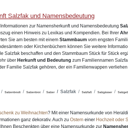
ft Salzfak und Namensbedeutung
e Informationen zur Namensherkunft und Namensbedeutung
Sal
zug einen Hinweis zu Lexikas und Kompendien. Bei Ihrer
Ah
arten Sie am besten mit einem
Stammbaum
vom engsten Familie
desämtern oder Kirchenbüchern können Sie weitere Informatio
le Salzfak beschaffen und den Stammbaum Stück für Stück erg
ehr über
Herkunft und Bedeutung
zum Familiennamen Salzfa
e der Familie Salzfak gehören, der ein Familienwappen verliehen
Salzfak
Salzenbrodt
Salzenbrot
Salzer
Salzfaß
Salzgässer
Salzge
schenk zu Weihnachten
? Mit einer Namensurkunde von Heraldi
formationen ganz dekorativ. Auch zu
Ostern
einer
Hochzeit oder S
on Ihnen Beschenkten über eine Namensurkunde zur
Namensher