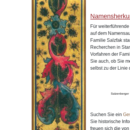
Namensherkun
Für weiterführend
auf dem Namensaus
Familie Salzfak st
Recherchen in Stan
Vorfahren der Fami
Sie auch, ob Sie m
selbst zu der Lini
Salzenberger
Suchen Sie ein
Ge
Sie historische In
freuen sich die v