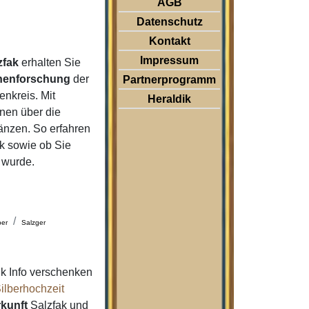
AGB
Datenschutz
Kontakt
Impressum
zfak
erhalten Sie
nenforschung
der
Partnerprogramm
nkreis. Mit
Heraldik
nen über die
änzen. So erfahren
k sowie ob Sie
 wurde.
ber
Salzger
k Info verschenken
ilberhochzeit
kunft
Salzfak und