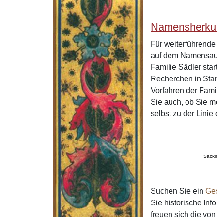
Namensherkun
Für weiterführend
auf dem Namensaus
Familie Sädler sta
Recherchen in Stan
Vorfahren der Fami
Sie auch, ob Sie m
selbst zu der Lini
Säcki
Suchen Sie ein
Ge
Sie historische In
freuen sich die v