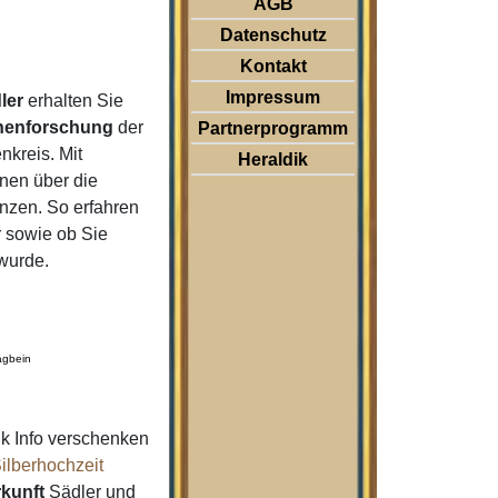
AGB
Datenschutz
Kontakt
Impressum
ler
erhalten Sie
nenforschung
der
Partnerprogramm
kreis. Mit
Heraldik
nen über die
nzen. So erfahren
 sowie ob Sie
 wurde.
ägbein
k Info verschenken
ilberhochzeit
kunft
Sädler und