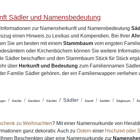
ft Sädler und Namensbedeutung
e Informationen zur Namensherkunft und Namensbedeutung
Säd
zug einen Hinweis zu Lexikas und Kompendien. Bei Ihrer
Ah
rten Sie am besten mit einem
Stammbaum
vom engsten Familien
desämtern oder Kirchenbüchern können Sie weitere Informatio
le Sädler beschaffen und den Stammbaum Stück für Stück ergä
ehr über
Herkunft und Bedeutung
zum Familiennamen Sädler
e der Familie Sädler gehören, der ein Familienwappen verliehen
Sädler
nger
Säckle
Säcklein
Säckler
Saedt
Sädtler
Sägbaum
S
schenk zu Weihnachten
? Mit einer Namensurkunde von Heraldi
formationen ganz dekorativ. Auch zu
Ostern
einer
Hochzeit oder S
on Ihnen Beschenkten über eine Namensurkunde zur
Namensher