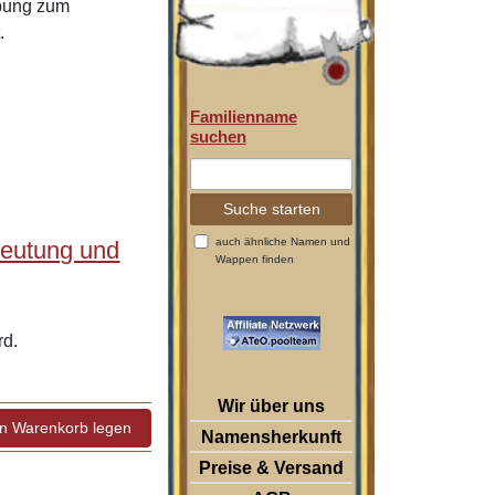
ibung zum
.
Familienname
suchen
auch ähnliche Namen und
deutung und
Wappen finden
rd.
Wir über uns
Namensherkunft
Preise & Versand