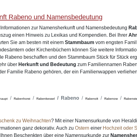
nft Rabeno und Namensbedeutung
e Informationen zur Namensherkunft und Namensbedeutung
Ra
zug einen Hinweis zu Lexikas und Kompendien. Bei Ihrer
Ah
rten Sie am besten mit einem
Stammbaum
vom engsten Famili
desämtern oder Kirchenbüchern können Sie weitere Informatio
ile Rabeno beschaffen und den Stammbaum Stück für Stück erg
ehr über
Herkunft und Bedeutung
zum Familiennamen Rabeno
e der Familie Rabeno gehören, der ein Familienwappen verliehe
Rabeno
haupt
Rabenhorst
Rabenkessel
Rabenolt
Rabenow
Rabenste
schenk zu Weihnachten
? Mit einer Namensurkunde von Heraldi
formationen ganz dekorativ. Auch zu
Ostern
einer
Hochzeit oder S
on Ihnen Beschenkten über eine Namensurkunde zur
Namensher