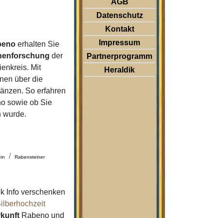
AGB
Datenschutz
Kontakt
Impressum
beno
erhalten Sie
nenforschung
der
Partnerprogramm
enkreis. Mit
Heraldik
nen über die
änzen. So erfahren
 sowie ob Sie
n wurde.
in
Rabensteiner
k Info verschenken
ilberhochzeit
kunft
Rabeno und