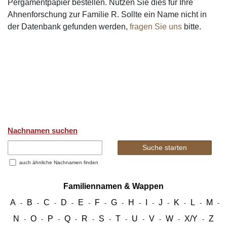
Pergamentpapier bestellen. Nutzen Sie dies für Ihre
Ahnenforschung zur Familie R. Sollte ein Name nicht in
der Datenbank gefunden werden,
fragen Sie uns
bitte.
Nachnamen suchen
auch ähnliche Nachnamen finden
Familiennamen & Wappen
A
B
C
D
E
F
G
H
I
J
K
L
M
-
-
-
-
-
-
-
-
-
-
-
-
-
N
O
P
Q
R
S
T
U
V
W
X/Y
Z
-
-
-
-
-
-
-
-
-
-
-