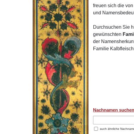
freuen sich die v
und Namensbedeut
Durchsuchen Sie h
gewünschten
Fami
der Namensherkunft
Familie Kalbfleisc
Nachnamen suche
auch ähnliche Nachnam