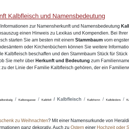
ft Kalbfleisch und Namensbedeutung
e Informationen zur Namensherkunft und Namensbedeutung
Kal
sauszug einen Hinweis zu Lexikas und Kompendien. Bei Ihre
eisch starten Sie am besten mit einem
Stammbaum
vom engsten 
desämtern oder Kirchenbüchern können Sie weitere Informatio
le Kalbfleisch beschaffen und den Stammbaum Stück für Stück
 ob Sie mehr über
Herkunft und Bedeutung
zum Familienname
t zu der Linie der Familie Kalbfleisch gehören, der ein Familie
Kalbfleisch
albesbalg
Kalbesgasse
Kalbfell
Kalbhenn
Kalbileders
K
schenk zu Weihnachten
? Mit einer Namensurkunde von Heraldi
formationen ganz dekorativ. Auch zu
Ostern
einer
Hochzeit oder S