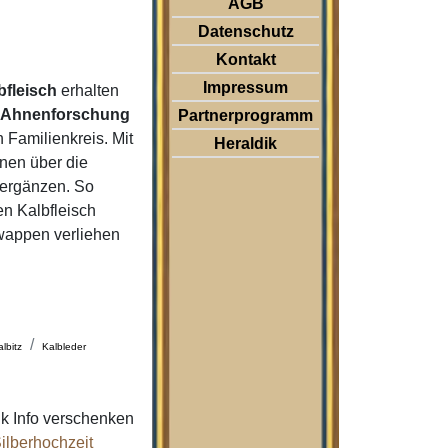
AGB
Datenschutz
Kontakt
Impressum
bfleisch
erhalten
r
Ahnenforschung
Partnerprogramm
Familienkreis. Mit
Heraldik
nen über die
 ergänzen. So
n Kalbfleisch
nwappen verliehen
albitz
Kalbleder
k Info verschenken
ilberhochzeit