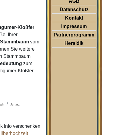
AGB
Datenschutz
Kontakt
Impressum
gumer-Kloßfer
ei Ihrer
Partnerprogramm
m
Stammbaum
vom
Heraldik
nnen Sie weitere
 den Stammbaum
Bedeutung
zum
emgumer-Kloßfer
sch
Jenatz
k Info verschenken
ilberhochzeit