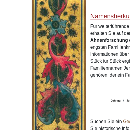
Namensherkun
Für weiterführend
erhalten Sie auf 
Ahnenforschung
engsten Familienkr
Informationen übe
Stück für Stück er
Familiennamen Jemg
gehören, der ein F
Jehring
Je
Suchen Sie ein
Ge
Sie historische In