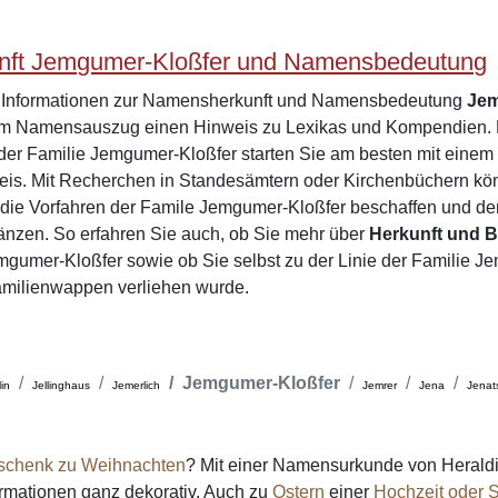
ft Jemgumer-Kloßfer und Namensbedeutung
e Informationen zur Namensherkunft und Namensbedeutung
Jem
dem Namensauszug einen Hinweis zu Lexikas und Kompendien. B
der Familie Jemgumer-Kloßfer starten Sie am besten mit eine
eis. Mit Recherchen in Standesämtern oder Kirchenbüchern kö
r die Vorfahren der Famile Jemgumer-Kloßfer beschaffen und
gänzen. So erfahren Sie auch, ob Sie mehr über
Herkunft und 
umer-Kloßfer sowie ob Sie selbst zu der Linie der Familie J
amilienwappen verliehen wurde.
Jemgumer-Kloßfer
lin
Jellinghaus
Jemerlich
Jemrer
Jena
Jenat
schenk zu Weihnachten
? Mit einer Namensurkunde von Heraldi
formationen ganz dekorativ. Auch zu
Ostern
einer
Hochzeit oder S