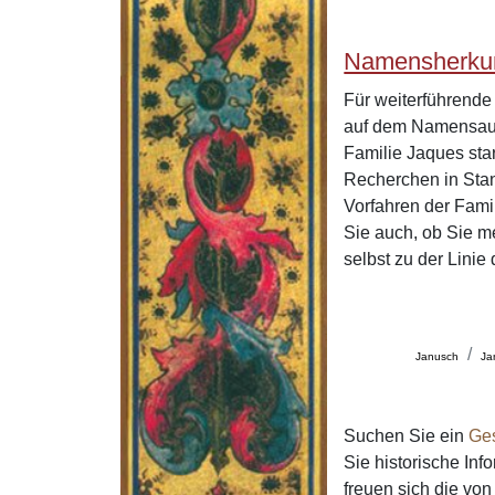
Namensherkun
Für weiterführend
auf dem Namensaus
Familie Jaques sta
Recherchen in Stan
Vorfahren der Fam
Sie auch, ob Sie m
selbst zu der Lini
Janusch
Ja
Suchen Sie ein
Ge
Sie historische In
freuen sich die v