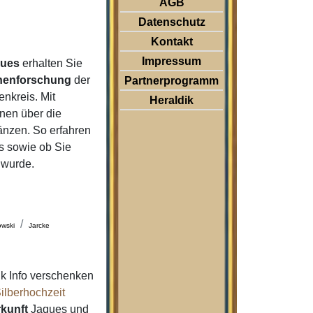
AGB
Datenschutz
Kontakt
Impressum
ques
erhalten Sie
nenforschung
der
Partnerprogramm
nkreis. Mit
Heraldik
nen über die
änzen. So erfahren
 sowie ob Sie
 wurde.
owski
Jarcke
k Info verschenken
ilberhochzeit
kunft
Jaques und