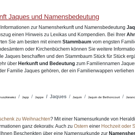
ft Jaques und Namensbedeutung
e Informationen zur Namensherkunft und Namensbedeutung
Ja
zug einen Hinweis zu Lexikas und Kompendien. Bei Ihrer
Ah
rten Sie am besten mit einem
Stammbaum
vom engsten Familie
desämtern oder Kirchenbüchern können Sie weitere Informatio
ile Jaques beschaffen und den Stammbaum Stück für Stück erg
ehr über
Herkunft und Bedeutung
zum Familiennamen Jaques
e der Familie Jaques gehören, der ein Familienwappen verliehen
Jaques
nuszkiewiez
Japp
Jappe
Jaquin
Jaquin de Bethoncourt
Jaran
schenk zu Weihnachten
? Mit einer Namensurkunde von Heraldi
formationen ganz dekorativ. Auch zu
Ostern
einer
Hochzeit oder S
on Ihnen Beschenkten über eine Namensurkunde zur
Namensher