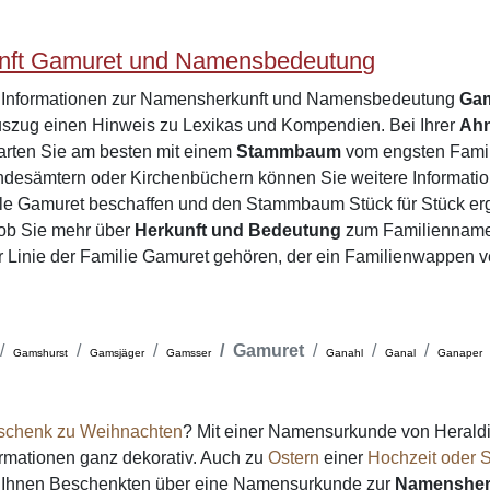
nft Gamuret und Namensbedeutung
e Informationen zur Namensherkunft und Namensbedeutung
Ga
zug einen Hinweis zu Lexikas und Kompendien. Bei Ihrer
Ah
arten Sie am besten mit einem
Stammbaum
vom engsten Famili
desämtern oder Kirchenbüchern können Sie weitere Informatio
ile Gamuret beschaffen und den Stammbaum Stück für Stück er
 ob Sie mehr über
Herkunft und Bedeutung
zum Familienname
er Linie der Familie Gamuret gehören, der ein Familienwappen v
Gamuret
Gamshurst
Gamsjäger
Gamsser
Ganahl
Ganal
Ganaper
schenk zu Weihnachten
? Mit einer Namensurkunde von Heraldi
formationen ganz dekorativ. Auch zu
Ostern
einer
Hochzeit oder S
on Ihnen Beschenkten über eine Namensurkunde zur
Namensher