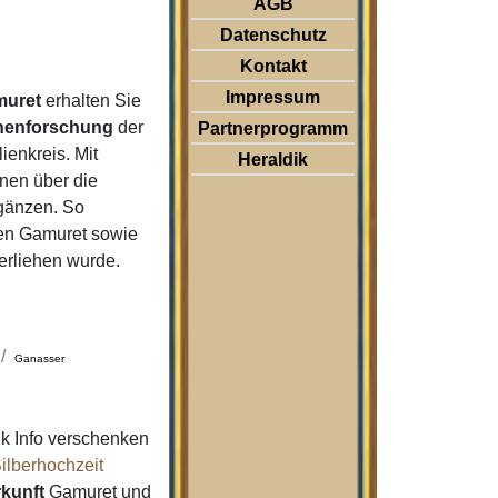
AGB
Datenschutz
Kontakt
Impressum
muret
erhalten Sie
nenforschung
der
Partnerprogramm
enkreis. Mit
Heraldik
nen über die
gänzen. So
n Gamuret sowie
erliehen wurde.
Ganasser
k Info verschenken
ilberhochzeit
kunft
Gamuret und