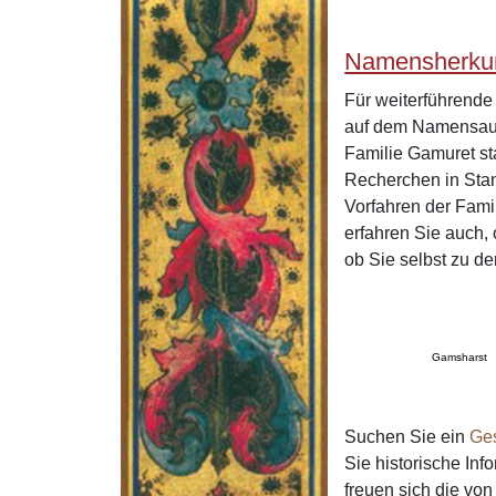
Namensherku
Für weiterführend
auf dem Namensaus
Familie Gamuret st
Recherchen in Stan
Vorfahren der Fam
erfahren Sie auch,
ob Sie selbst zu d
Gamsharst
Suchen Sie ein
Ge
Sie historische In
freuen sich die v