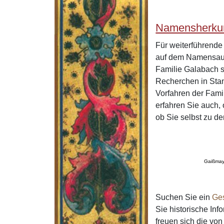
Namensherkun
Für weiterführend
auf dem Namensaus
Familie Galabach s
Recherchen in Stan
Vorfahren der Fam
erfahren Sie auch,
ob Sie selbst zu d
Gaißmay
Suchen Sie ein
Ge
Sie historische In
freuen sich die v