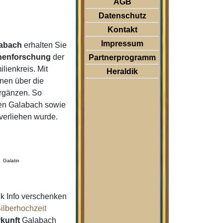
AGB
Datenschutz
Kontakt
Impressum
abach
erhalten Sie
nenforschung
der
Partnerprogramm
ienkreis. Mit
Heraldik
nen über die
rgänzen. So
n Galabach sowie
verliehen wurde.
Galatin
k Info verschenken
ilberhochzeit
kunft
Galabach