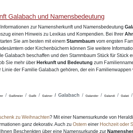
ft Galabach und Namensbedeutung
e Informationen zur Namensherkunft und Namensbedeutung
Gal
zug einen Hinweis zu Lexikas und Kompendien. Bei Ihrer
Ah
tarten Sie am besten mit einem
Stammbaum
vom engsten Famil
desämtern oder Kirchenbüchern können Sie weitere Informatio
ile Galabach beschaffen und den Stammbaum Stück für Stück e
 ob Sie mehr über
Herkunft und Bedeutung
zum Familienname
er Linie der Familie Galabach gehören, der ein Familienwappen 
Galabach
er
Gaißmeier
Gaißt
Gakner
Galander
Galandi
Galati
schenk zu Weihnachten
? Mit einer Namensurkunde von Heraldi
formationen ganz dekorativ. Auch zu
Ostern
einer
Hochzeit oder S
on Ihnen Beschenkten über eine Namensurkunde zur
Namensher