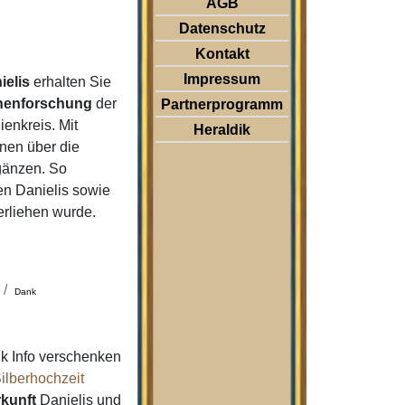
AGB
Datenschutz
Kontakt
Impressum
ielis
erhalten Sie
nenforschung
der
Partnerprogramm
enkreis. Mit
Heraldik
nen über die
gänzen. So
n Danielis sowie
erliehen wurde.
Dank
k Info verschenken
ilberhochzeit
kunft
Danielis und