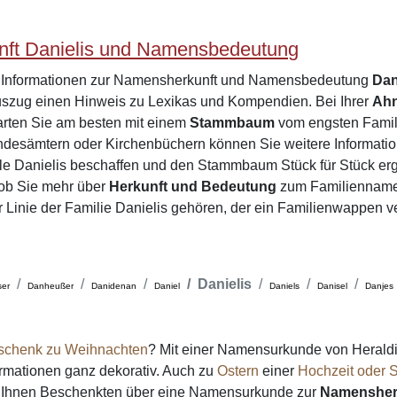
ft Danielis und Namensbedeutung
e Informationen zur Namensherkunft und Namensbedeutung
Dan
zug einen Hinweis zu Lexikas und Kompendien. Bei Ihrer
Ah
tarten Sie am besten mit einem
Stammbaum
vom engsten Famili
desämtern oder Kirchenbüchern können Sie weitere Informatio
le Danielis beschaffen und den Stammbaum Stück für Stück er
 ob Sie mehr über
Herkunft und Bedeutung
zum Familienname
er Linie der Familie Danielis gehören, der ein Familienwappen v
Danielis
er
Danheußer
Danidenan
Daniel
Daniels
Danisel
Danjes
schenk zu Weihnachten
? Mit einer Namensurkunde von Heraldi
formationen ganz dekorativ. Auch zu
Ostern
einer
Hochzeit oder S
on Ihnen Beschenkten über eine Namensurkunde zur
Namensher