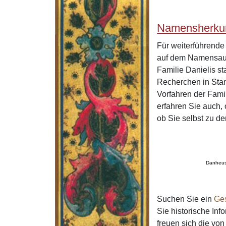
Namensherkun
Für weiterführend
auf dem Namensaus
Familie Danielis s
Recherchen in Stan
Vorfahren der Fami
erfahren Sie auch,
ob Sie selbst zu d
Danheus
Suchen Sie ein
Ge
Sie historische In
freuen sich die v