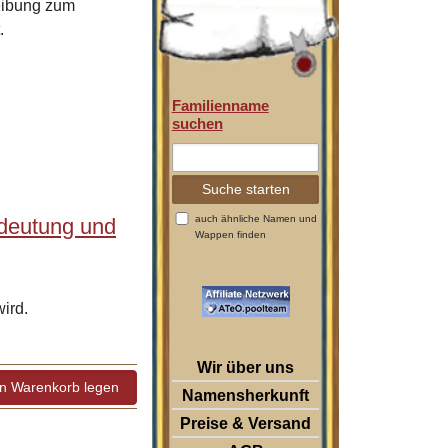
reibung zum
.
Familienname
suchen
auch ähnliche Namen und
edeutung und
Wappen finden
ird.
Wir über uns
Namensherkunft
Preise & Versand