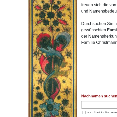
freuen sich die v
und Namensbedeut
Durchsuchen Sie h
gewünschten
Fami
der Namensherkunft
Familie Christmann
Nachnamen suche
auch ähnliche Nachnam