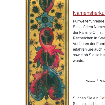
Namensherkun
Für weiterführend
Sie auf dem Namen
der Familie Christ
Recherchen in Stan
Vorfahren der Fam
erfahren Sie auch,
sowie ob Sie selbs
wurde.
Christius
Chris
Suchen Sie ein
Ge
Sie historische In