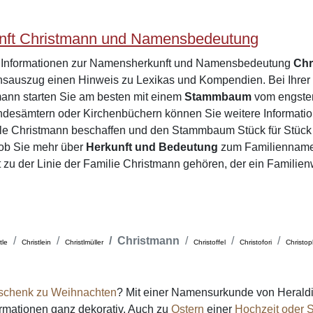
ft Christmann und Namensbedeutung
e Informationen zur Namensherkunft und Namensbedeutung
Chr
sauszug einen Hinweis zu Lexikas und Kompendien. Bei Ihre
mann starten Sie am besten mit einem
Stammbaum
vom engsten
desämtern oder Kirchenbüchern können Sie weitere Informatio
ile Christmann beschaffen und den Stammbaum Stück für Stück
 ob Sie mehr über
Herkunft und Bedeutung
zum Familienname
t zu der Linie der Familie Christmann gehören, der ein Familie
Christmann
tle
Christlein
Christlmüller
Christoffel
Christofori
Christo
schenk zu Weihnachten
? Mit einer Namensurkunde von Heraldi
formationen ganz dekorativ. Auch zu
Ostern
einer
Hochzeit oder S