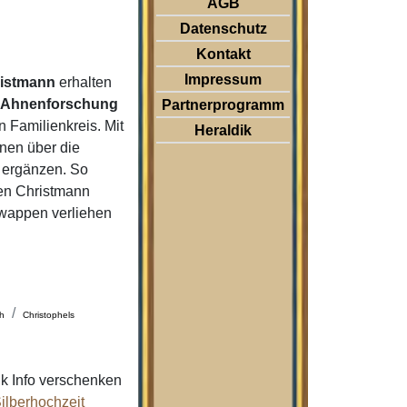
AGB
Datenschutz
Kontakt
Impressum
istmann
erhalten
r
Ahnenforschung
Partnerprogramm
 Familienkreis. Mit
Heraldik
nen über die
 ergänzen. So
n Christmann
nwappen verliehen
ph
Christophels
k Info verschenken
ilberhochzeit