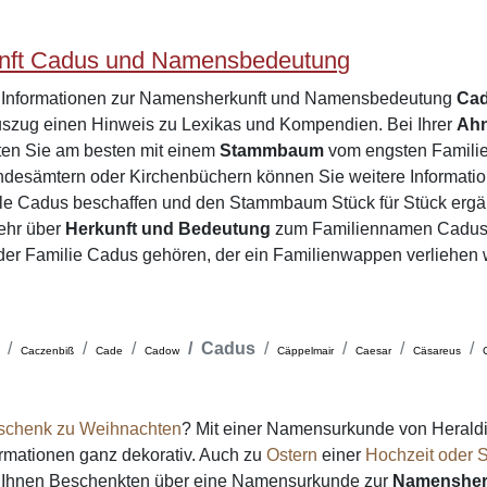
nft Cadus und Namensbedeutung
e Informationen zur Namensherkunft und Namensbedeutung
Ca
zug einen Hinweis zu Lexikas und Kompendien. Bei Ihrer
Ah
ten Sie am besten mit einem
Stammbaum
vom engsten Familien
desämtern oder Kirchenbüchern können Sie weitere Informatio
ile Cadus beschaffen und den Stammbaum Stück für Stück ergä
ehr über
Herkunft und Bedeutung
zum Familiennamen Cadus 
e der Familie Cadus gehören, der ein Familienwappen verliehen
Cadus
Caczenbiß
Cade
Cadow
Cäppelmair
Caesar
Cäsareus
schenk zu Weihnachten
? Mit einer Namensurkunde von Heraldi
formationen ganz dekorativ. Auch zu
Ostern
einer
Hochzeit oder S
on Ihnen Beschenkten über eine Namensurkunde zur
Namensher