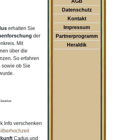
AGB
Datenschutz
Kontakt
Impressum
dus
erhalten Sie
nenforschung
der
Partnerprogramm
kreis. Mit
Heraldik
nen über die
nzen. So erfahren
sowie ob Sie
 wurde.
Cäsarius
k Info verschenken
ilberhochzeit
kunft
Cadus und