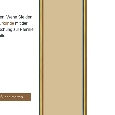
men. Wenn Sie den
urkunde
mit der
schung zur Familie
tte.