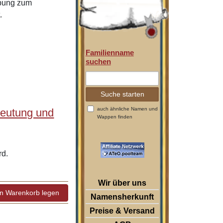
ibung zum
.
Familienname
suchen
auch ähnliche Namen und
deutung und
Wappen finden
rd.
Wir über uns
Namensherkunft
Preise & Versand