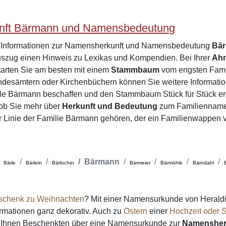
nft Bärmann und Namensbedeutung
e Informationen zur Namensherkunft und Namensbedeutung
Bä
zug einen Hinweis zu Lexikas und Kompendien. Bei Ihrer
Ah
tarten Sie am besten mit einem
Stammbaum
vom engsten Famil
desämtern oder Kirchenbüchern können Sie weitere Informatio
ile Bärmann beschaffen und den Stammbaum Stück für Stück e
 ob Sie mehr über
Herkunft und Bedeutung
zum Familiennam
er Linie der Familie Bärmann gehören, der ein Familienwappen 
Bärmann
Bärle
Bärlein
Bärlocher
Bärmeier
Bärmühle
Bärndahl
schenk zu Weihnachten
? Mit einer Namensurkunde von Heraldi
formationen ganz dekorativ. Auch zu
Ostern
einer
Hochzeit oder S
on Ihnen Beschenkten über eine Namensurkunde zur
Namensher