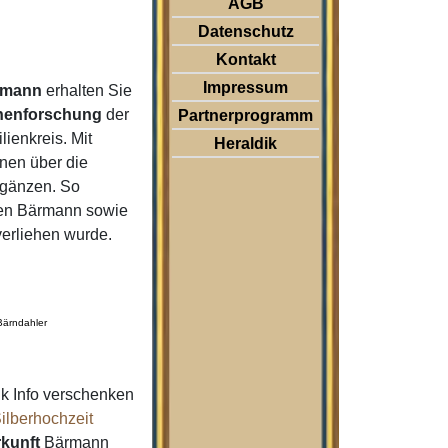
AGB
Datenschutz
Kontakt
Impressum
rmann
erhalten Sie
nenforschung
der
Partnerprogramm
ienkreis. Mit
Heraldik
nen über die
rgänzen. So
en Bärmann sowie
verliehen wurde.
Bärndahler
k Info verschenken
ilberhochzeit
kunft
Bärmann