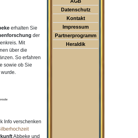
AGB
Datenschutz
Kontakt
Impressum
beke
erhalten Sie
nenforschung
der
Partnerprogramm
nkreis. Mit
Heraldik
nen über die
änzen. So erfahren
 sowie ob Sie
n wurde.
erode
k Info verschenken
ilberhochzeit
kunft
Abbeke und