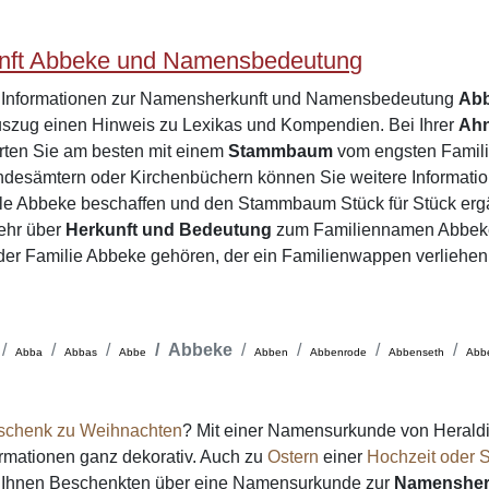
nft Abbeke und Namensbedeutung
e Informationen zur Namensherkunft und Namensbedeutung
Ab
zug einen Hinweis zu Lexikas und Kompendien. Bei Ihrer
Ah
rten Sie am besten mit einem
Stammbaum
vom engsten Familie
desämtern oder Kirchenbüchern können Sie weitere Informatio
ile Abbeke beschaffen und den Stammbaum Stück für Stück erg
ehr über
Herkunft und Bedeutung
zum Familiennamen Abbeke
e der Familie Abbeke gehören, der ein Familienwappen verliehe
Abbeke
Abba
Abbas
Abbe
Abben
Abbenrode
Abbenseth
Abb
schenk zu Weihnachten
? Mit einer Namensurkunde von Heraldi
formationen ganz dekorativ. Auch zu
Ostern
einer
Hochzeit oder S
on Ihnen Beschenkten über eine Namensurkunde zur
Namensher