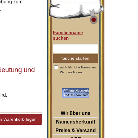
eibung zum
.
Familienname
suchen
auch ähnliche Namen und
deutung und
Wappen finden
rd.
Wir über uns
Namensherkunft
Preise & Versand